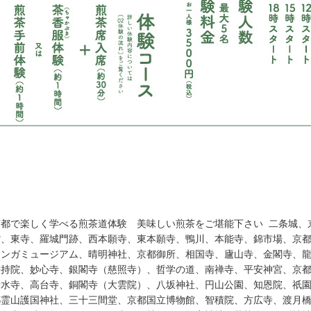
京都で楽しく学べる煎茶道体験 美味しい煎茶をご堪能下さい
二条城、
館、東寺、羅城門跡、西本願寺、東本願寺、鴨川、本能寺、錦市場、京
マンガミュージアム、晴明神社、京都御所、相国寺、廬山寺、金閣寺、
等持院、妙心寺、銀閣寺（慈照寺）、哲学の道、南禅寺、平安神宮、京
清水寺、高台寺、銅閣寺（大雲院）、八坂神社、円山公園、知恩院、祇
都霊山護国神社、三十三間堂、京都国立博物館、智積院、方広寺、渡月