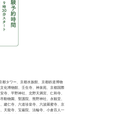
京都タワー、京都水族館、京都鉄道博物
都文化博物館、壬生寺、神泉苑、京都国際
龍安寺、平野神社、北野天満宮、仁和寺、
都市動物園、聖護院、熊野神社、永観堂、
園、建仁寺、六道珍皇寺、六波羅蜜寺、京
橋、天龍寺、宝厳院、法輪寺、小倉百人一