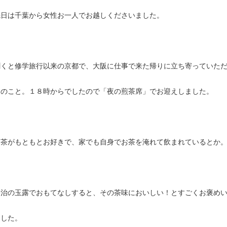
先日は千葉から女性お一人でお越しくださいました。
聞くと修学旅行以来の京都で、大阪に仕事で来た帰りに立ち寄っていた
とのこと。１８時からでしたので「夜の煎茶席」でお迎えしました。
お茶がもともとお好きで、家でも自身でお茶を淹れて飲まれているとか
宇治の玉露でおもてなしすると、その茶味においしい！とすごくお褒め
ました。