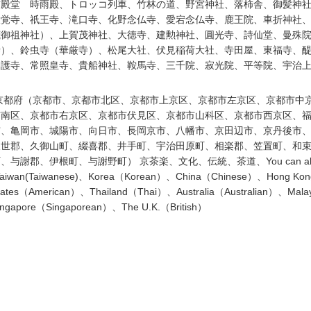
首殿堂 時雨殿、トロッコ列車、竹林の道、野宮神社、落柿舎、御髪神
大覚寺、祇王寺、滝口寺、化野念仏寺、愛宕念仏寺、鹿王院、車折神社
茂御祖神社）、上賀茂神社、大徳寺、建勲神社、圓光寺、詩仙堂、曼殊
寺）、鈴虫寺（華厳寺）、松尾大社、伏見稲荷大社、寺田屋、東福寺、
神護寺、常照皇寺、貴船神社、鞍馬寺、三千院、寂光院、平等院、宇治
京都府（京都市、京都市北区、京都市上京区、京都市左京区、京都市中
市南区、京都市右京区、京都市伏見区、京都市山科区、京都市西京区、
市、亀岡市、城陽市、向日市、長岡京市、八幡市、京田辺市、京丹後市
久世郡、久御山町、綴喜郡、井手町、宇治田原町、相楽郡、笠置町、和
町、与謝郡、伊根町、与謝野町）
京茶楽、文化、伝統、茶道、
You can al
Taiwan(Taiwanese)
、
Korea
（
Korean
）、
China
（
Chinese
）、
Hong Kon
tates
（
American
）、
Thailand
（
Thai
）、
Australia
（
Australian
）、
Mala
ingapore
（
Singaporean
）、
The U.K.
（
British
）