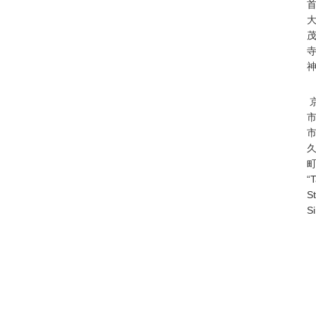
“
S
S