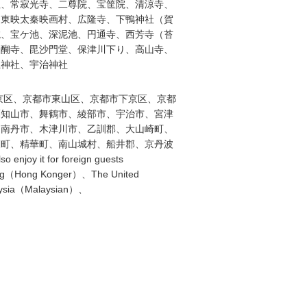
社、常寂光寺、二尊院、宝筐院、清涼寺、
、東映太秦映画村、広隆寺、下鴨神社（賀
院、宝ケ池、深泥池、円通寺、西芳寺（苔
醍醐寺、毘沙門堂、保津川下り、高山寺、
上神社、宇治神社
京区、京都市東山区、京都市下京区、京都
福知山市、舞鶴市、綾部市、宇治市、宮津
、南丹市、木津川市、乙訓郡、大山崎町、
束町、精華町、南山城村、船井郡、京丹波
so enjoy it for foreign guests
g
（
Hong Konger
）、
The United
ysia
（
Malaysian
）、