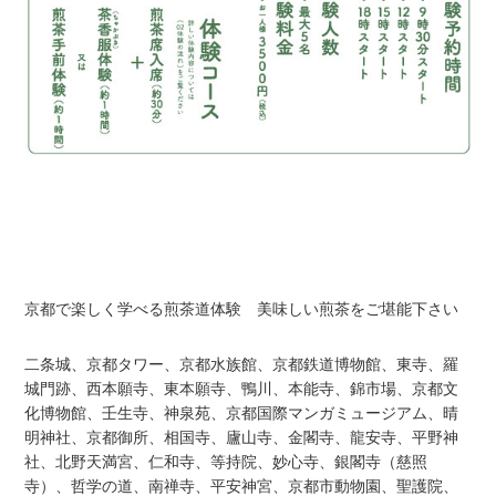
京都で楽しく学べる煎茶道体験 美味しい煎茶をご堪能下さい
二条城、京都タワー、京都水族館、京都鉄道博物館、東寺、羅
城門跡、西本願寺、東本願寺、鴨川、本能寺、錦市場、京都文
化博物館、壬生寺、神泉苑、京都国際マンガミュージアム、晴
明神社、京都御所、相国寺、廬山寺、金閣寺、龍安寺、平野神
社、北野天満宮、仁和寺、等持院、妙心寺、銀閣寺（慈照
寺）、哲学の道、南禅寺、平安神宮、京都市動物園、聖護院、