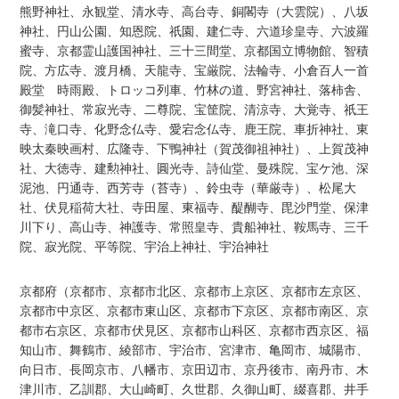
熊野神社、永観堂、清水寺、高台寺、銅閣寺（大雲院）、八坂
神社、円山公園、知恩院、祇園、建仁寺、六道珍皇寺、六波羅
蜜寺、京都霊山護国神社、三十三間堂、京都国立博物館、智積
院、方広寺、渡月橋、天龍寺、宝厳院、法輪寺、小倉百人一首
殿堂 時雨殿、トロッコ列車、竹林の道、野宮神社、落柿舎、
御髪神社、常寂光寺、二尊院、宝筐院、清涼寺、大覚寺、祇王
寺、滝口寺、化野念仏寺、愛宕念仏寺、鹿王院、車折神社、東
映太秦映画村、広隆寺、下鴨神社（賀茂御祖神社）、上賀茂神
社、大徳寺、建勲神社、圓光寺、詩仙堂、曼殊院、宝ケ池、深
泥池、円通寺、西芳寺（苔寺）、鈴虫寺（華厳寺）、松尾大
社、伏見稲荷大社、寺田屋、東福寺、醍醐寺、毘沙門堂、保津
川下り、高山寺、神護寺、常照皇寺、貴船神社、鞍馬寺、三千
院、寂光院、平等院、宇治上神社、宇治神社
京都府（京都市、京都市北区、京都市上京区、京都市左京区、
京都市中京区、京都市東山区、京都市下京区、京都市南区、京
都市右京区、京都市伏見区、京都市山科区、京都市西京区、福
知山市、舞鶴市、綾部市、宇治市、宮津市、亀岡市、城陽市、
向日市、長岡京市、八幡市、京田辺市、京丹後市、南丹市、木
津川市、乙訓郡、大山崎町、久世郡、久御山町、綴喜郡、井手