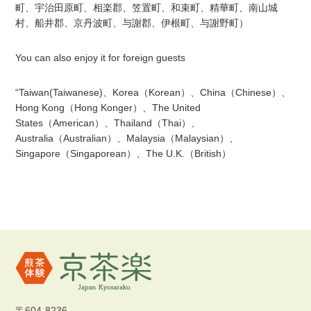
町、宇治田原町、相楽郡、笠置町、和束町、精華町、南山城
村、船井郡、京丹波町、与謝郡、伊根町、与謝野町）
You can also enjoy it for foreign guests
“Taiwan(Taiwanese)、Korea（Korean）、China（Chinese）、
Hong Kong（Hong Konger）、The United
States（American）、Thailand（Thai）、
Australia（Australian）、Malaysia（Malaysian）、
Singapore（Singaporean）、The U.K.（British）
〒604‐8236