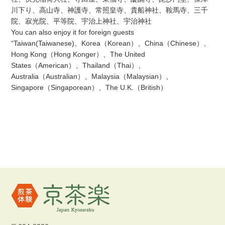
川下り、高山寺、神護寺、常照皇寺、貴船神社、鞍馬寺、三千
院、寂光院、平等院、宇治上神社、宇治神社
You can also enjoy it for foreign guests
“Taiwan(Taiwanese)、Korea（Korean）、China（Chinese）、
Hong Kong（Hong Konger）、The United
States（American）、Thailand（Thai）、
Australia（Australian）、Malaysia（Malaysian）、
Singapore（Singaporean）、The U.K.（British）