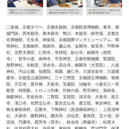
二条城、京都タワー、京都水族館、京都鉄道博物館、東寺、羅
城門跡、西本願寺、東本願寺、鴨川、本能寺、錦市場、京都文
化博物館、壬生寺、神泉苑、京都国際マンガミュージアム、晴
明神社、京都御所、相国寺、廬山寺、金閣寺、龍安寺、平野神
社、北野天満宮、仁和寺、等持院、妙心寺、銀閣寺（慈照
寺）、哲学の道、南禅寺、平安神宮、京都市動物園、聖護院、
熊野神社、永観堂、清水寺、高台寺、銅閣寺（大雲院）、八坂
神社、円山公園、知恩院、祇園、建仁寺、六道珍皇寺、六波羅
蜜寺、京都霊山護国神社、三十三間堂、京都国立博物館、智積
院、方広寺、渡月橋、天龍寺、宝厳院、法輪寺、小倉百人一首
殿堂 時雨殿、トロッコ列車、竹林の道、野宮神社、落柿舎、
御髪神社、常寂光寺、二尊院、宝筐院、清涼寺、大覚寺、祇王
寺、滝口寺、化野念仏寺、愛宕念仏寺、鹿王院、車折神社、東
映太秦映画村、広隆寺、下鴨神社（賀茂御祖神社）、上賀茂神
社、大徳寺、建勲神社、圓光寺、詩仙堂、曼殊院、宝ケ池、深
泥池、円通寺、西芳寺（苔寺）、鈴虫寺（華厳寺）、松尾大
社、伏見稲荷大社、寺田屋、東福寺、醍醐寺、毘沙門堂、保津